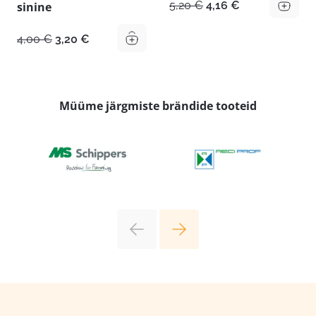
Algne
Praegune
5,20
€
4,16
€
sinine
hind
hind
oli:
on:
Algne
Praegune
4,00
€
3,20
€
5,20 €.
4,16 €.
hind
hind
oli:
on:
4,00 €.
3,20 €.
Müüme järgmiste brändide tooteid