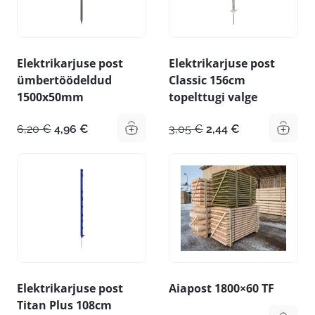
Elektrikarjuse post
Elektrikarjuse post
ümbertöödeldud
Classic 156cm
1500x50mm
topelttugi valge
Algne
Praegune
Algne
Praegune
6,20
€
4,96
€
3,05
€
2,44
€
hind
hind
hind
hind
oli:
on:
oli:
on:
6,20 €.
4,96 €.
3,05 €.
2,44 €.
Elektrikarjuse post
Aiapost 1800×60 TF
Titan Plus 108cm