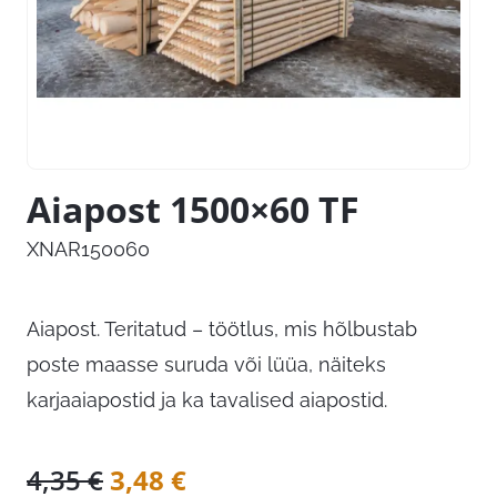
Aiapost 1500×60 TF
XNAR150060
Aiapost. Teritatud – töötlus, mis hõlbustab
poste maasse suruda või lüüa, näiteks
karjaaiapostid ja ka tavalised aiapostid.
Algne
Praegune
4,35
€
3,48
€