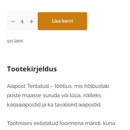
hind
hind
oli:
on:
4,35 €.
3,48 €.
Lisa korvi
111 laos
Tootekirjeldus
Aiapost. Teritatud – töötlus, mis hõlbustab
poste maasse suruda või lüüa, näiteks
karjaaiapostid ja ka tavalised aiapostid.
Tootmises eelistatud toormena mändi, kuna