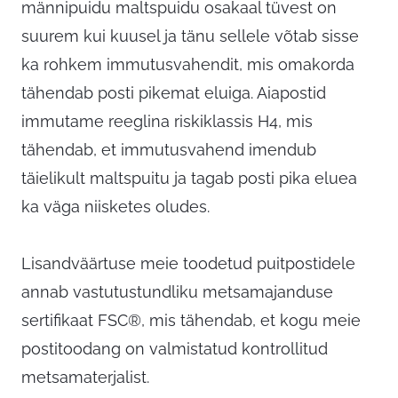
männipuidu maltspuidu osakaal tüvest on
suurem kui kuusel ja tänu sellele võtab sisse
ka rohkem immutusvahendit, mis omakorda
tähendab posti pikemat eluiga. Aiapostid
immutame reeglina riskiklassis H4, mis
tähendab, et immutusvahend imendub
täielikult maltspuitu ja tagab posti pika eluea
ka väga niisketes oludes.
Lisandväärtuse meie toodetud puitpostidele
annab vastutustundliku metsamajanduse
sertifikaat FSC®, mis tähendab, et kogu meie
postitoodang on valmistatud kontrollitud
metsamaterjalist.