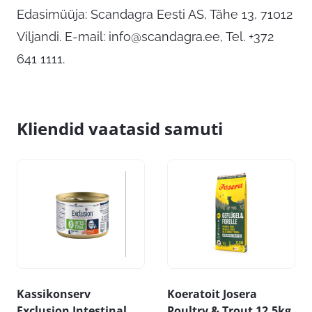
Edasimüüja: Scandagra Eesti AS, Tähe 13, 71012
Viljandi. E-mail:
info@scandagra.ee
, Tel. +372
641 1111.
Kliendid vaatasid samuti
Kassikonserv
Koeratoit Josera
Exclusion Intestinal
Poultry & Trout 12,5kg