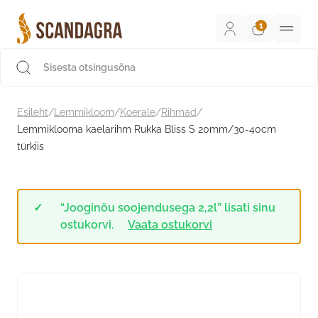
Liigu
sisu
juurde
Scandagra e-pood
Esileht
/
Lemmikloom
/
Koerale
/
Rihmad
/
Lemmiklooma kaelarihm Rukka Bliss S 20mm/30-40cm
türkiis
“Jooginõu soojendusega 2,2l” lisati sinu
ostukorvi.
Vaata ostukorvi