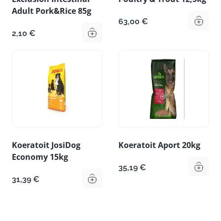
Adult Pork&Rice 85g
63,00
€
2,10
€
Koeratoit JosiDog
Koeratoit Aport 20kg
Economy 15kg
35,19
€
31,39
€