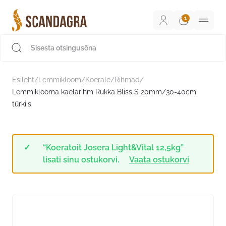
Liigu
sisu
juurde
Scandagra e-pood
Esileht
/
Lemmikloom
/
Koerale
/
Rihmad
/
Lemmiklooma kaelarihm Rukka Bliss S 20mm/30-40cm
türkiis
“Koeratoit Josera Light&Vital 12,5kg”
lisati sinu ostukorvi.
Vaata ostukorvi