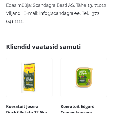
Edasimüüja: Scandagra Eesti AS, Tähe 13, 71012
Viljandi. E-mail:
info@scandagra.ee
, Tel. +372
641 1111.
Kliendid vaatasid samuti
Koeratoit Josera
Koeratoit Edgard
Duck&Potato 12,5kg
Cooper konserv