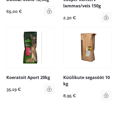
lammas/veis 150g
65,00
€
2,30
€
Koeratoit Aport 20kg
Küülikute segasööt 10
kg
35,19
€
8,95
€