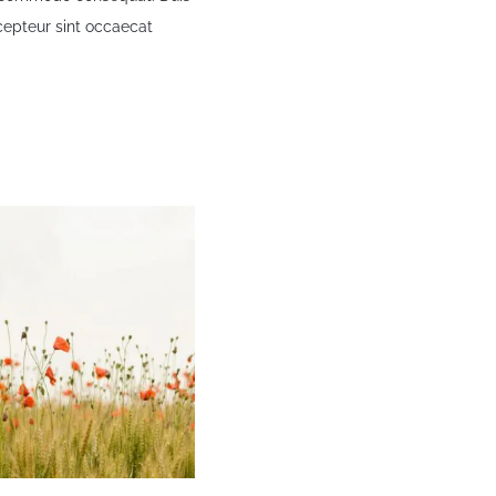
xcepteur sint occaecat