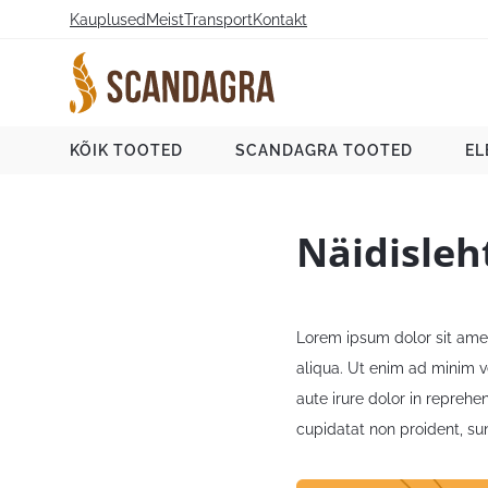
Liigu
Kauplused
Meist
Transport
Kontakt
sisu
juurde
Scandagra e-pood
KÕIK TOOTED
SCANDAGRA TOOTED
EL
Näidisleh
Lorem ipsum dolor sit amet
aliqua. Ut enim ad minim v
aute irure dolor in reprehe
cupidatat non proident, sun