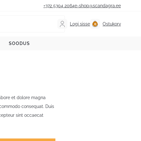
+372 5304 2064
e-shop@scandagra.ee
Logi sisse
Ostukorv
SOODUS
labore et dolore magna
ea commodo consequat. Duis
xcepteur sint occaecat